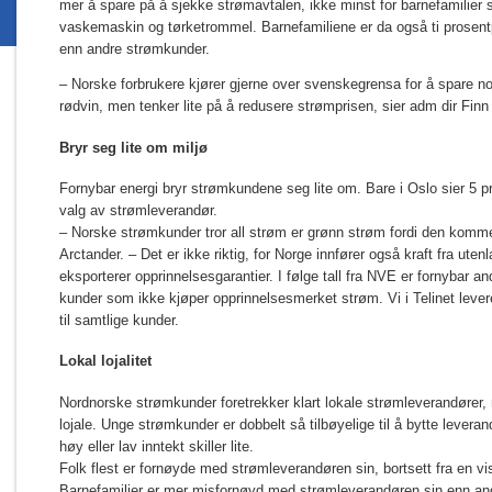
mer å spare på å sjekke strømavtalen, ikke minst for barnefamilier
vaskemaskin og tørketrommel. Barnefamiliene er da også ti prosentp
enn andre strømkunder.
– Norske forbrukere kjører gjerne over svenskegrensa for å spare n
rødvin, men tenker lite på å redusere strømprisen, sier adm dir Finn 
Bryr seg lite om miljø
Fornybar energi bryr strømkundene seg lite om. Bare i Oslo sier 5 p
valg av strømleverandør.
– Norske strømkunder tror all strøm er grønn strøm fordi den kommer
Arctander. – Det er ikke riktig, for Norge innfører også kraft fra uten
eksporterer opprinnelsesgarantier. I følge tall fra NVE er fornybar an
kunder som ikke kjøper opprinnelsesmerket strøm. Vi i Telinet lever
til samtlige kunder.
Lokal lojalitet
Nordnorske strømkunder foretrekker klart lokale strømleverandører
lojale. Unge strømkunder er dobbelt så tilbøyelige til å bytte lever
høy eller lav inntekt skiller lite.
Folk flest er fornøyde med strømleverandøren sin, bortsett fra en v
Barnefamilier er mer misfornøyd med strømleverandøren sin enn and