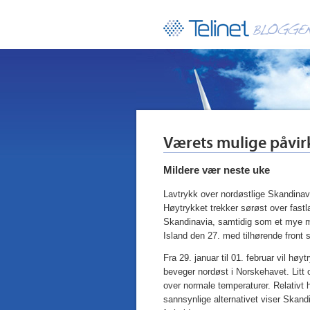
Værets mulige påvir
Mildere vær neste uke
Lavtrykk over nordøstlige Skandinavi
Høytrykket trekker sørøst over fastl
Skandinavia, samtidig som et mye mil
Island den 27. med tilhørende front 
Fra 29. januar til 01. februar vil hø
beveger nordøst i Norskehavet. Litt 
over normale temperaturer. Relativt
sannsynlige alternativet viser Skand