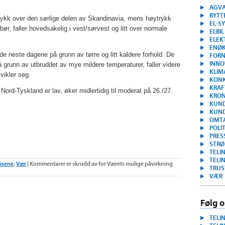
AGVA
BYTT
lavtrykk over den sørlige delen av Skandinavia, mens høytrykk
EL-S
bør, faller hovedsakelig i vest/sørvest og litt over normale
ELBIL
ELEK
ENØ
de neste dagene på grunn av tørre og litt kaldere forhold. De
FORN
INNO
 på grunn av utbruddet av mye mildere temperaturer, faller videre
KLIM
vikler seg.
KON
KRAF
ord-Tyskland er lav, øker midlertidig til moderat på 26./27.
KRON
KUND
KUN
OMT
POLI
PRES
STRØ
TELI
TELI
isene
,
Vær
|
Kommentarer er skrudd av
for Værets mulige påvirkning
TRUS
VÆR
Følg o
TELI