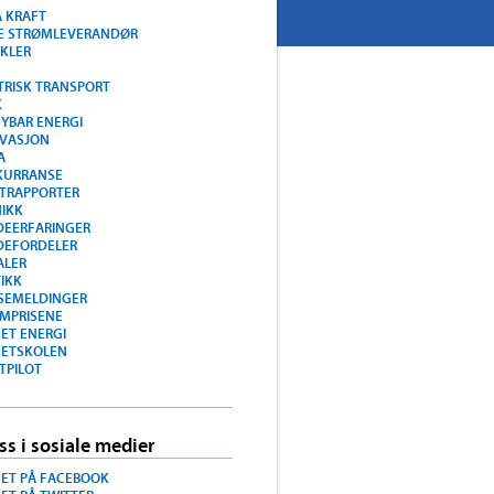
 KRAFT
E STRØMLEVERANDØR
YKLER
TRISK TRANSPORT
K
YBAR ENERGI
VASJON
A
KURRANSE
TRAPPORTER
IKK
EERFARINGER
DEFORDELER
ALER
TIKK
SEMELDINGER
MPRISENE
NET ENERGI
NETSKOLEN
TPILOT
ss i sosiale medier
NET PÅ FACEBOOK