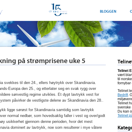
BLOGGEN
O
kning på strømprisene uke 5
Teline
Telinet 
vært blan
til norsk
a svekkes til den 24., ellers høytrykk over Skandinavia.
fornybar
ands-Europa den 25., og etterlater seg en svak rygg over
Telinet l
dere sørvestlig regime utvikles. Et dypt lavtrykk vest for
Bedrift
. 
miljøven
system påvirker de vestligste delene av Skandinavia den 28..
Telinet 
svenske
ytrykk ligge sørøst for Skandinavia samtidig som lavtrykk
Du kan o
Telinet p
over normal nedbør, som hovedsaklig faller i vest og over/godt
 høy usikkerhet gjennom denne perioden, hvor det mest
Katego
inavia dominert av lavtrykk, noe som resulterer i mye våtere