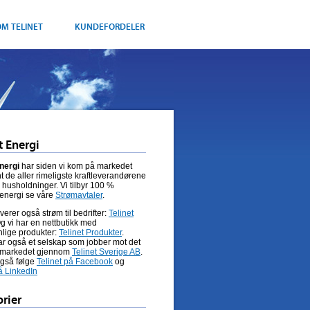
M TELINET
KUNDEFORDELER
t Energi
Energi
har siden vi kom på markedet
t de aller rimeligste kraftleverandørene
e husholdninger. Vi tilbyr 100 %
 energi se våre
Strømavtaler
.
everer også strøm til bedrifter:
Telinet
Og vi har en nettbutikk med
nlige produkter:
Telinet Produkter
.
har også et selskap som jobber mot det
 markedet gjennom
Telinet Sverige AB
.
gså følge
Telinet på Facebook
og
å LinkedIn
rier