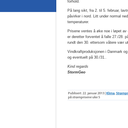
forhold.
På lang sikt, fra 2. til 5. februar, 
påvirker i nord. Litt under normal ned
temperaturer.
Prisene ventes å øke noe i løpet av 
er deretter forventet å falle 27./28.
rundt den 30. ettersom våtere vær ut
Vindkraftproduksjonen i Danmark og N
og eventuelt på 30./31..
Kind regards
StormGeo
Publisert: 22. januar 2013 |
Klima
,
Strømpr
på strømprisene uke 5