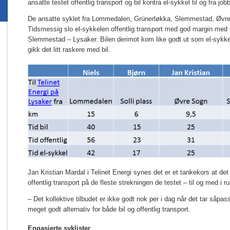
ansatte testet offentlig transport og bil kontra el-sykkel til og fra jobb
De ansatte syklet fra Lommedalen, Grünerløkka, Slemmestad, Øvre 
Tidsmessig slo el-sykkelen offentlig transport med god margin med
Slemmestad – Lysaker. Bilen derimot kom like godt ut som el-sykkel 
gikk det litt raskere med bil.
Jan Kristian Mardal i Telinet Energi synes det er et tankekors at de
offentlig transport på de fleste strekningen de testet – til og med i r
– Det kollektive tilbudet er ikke godt nok per i dag når det tar såpass
meget godt alternativ for både bil og offentlig transport.
Engasjerte syklister