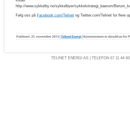
Kilder:
http://www.sykkelby.no/sykkelbyer/sykkelstrategi_baerum/Berum_
Følg oss på
Facebook.com/Telinet
og Twitter.com/Telinet for flere o
Publisert: 25. november 2013 |
Telinet Energi
|
Kommentarer er skrudd av
for P
TELINET ENERGI AS
| TELEFON 67 11 44 60