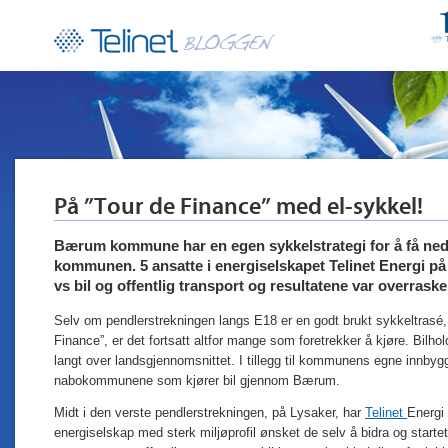
På ”Tour de Finance” med el-sykkel!
Bærum kommune har en egen sykkelstrategi for å få ned an
kommunen. 5 ansatte i energiselskapet Telinet Energi på 
vs bil og offentlig transport og resultatene var overrask
Selv om pendlerstrekningen langs E18 er en godt brukt sykkeltrasé,
Finance”, er det fortsatt altfor mange som foretrekker å kjøre. Bil
langt over landsgjennomsnittet. I tillegg til kommunens egne innbyg
nabokommunene som kjører bil gjennom Bærum.
Midt i den verste pendlerstrekningen, på Lysaker, har
Telinet
Energi 
energiselskap med sterk miljøprofil ønsket de selv å bidra og startet