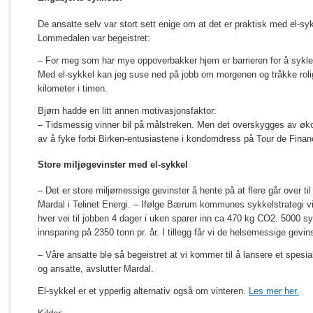
De ansatte selv var stort sett enige om at det er praktisk med el-syk
Lommedalen var begeistret:
– For meg som har mye oppoverbakker hjem er barrieren for å sykle 
Med el-sykkel kan jeg suse ned på jobb om morgenen og tråkke roli
kilometer i timen.
Bjørn hadde en litt annen motivasjonsfaktor:
– Tidsmessig vinner bil på målstreken. Men det overskygges av øk
av å fyke forbi Birken-entusiastene i kondomdress på Tour de Finan
Store miljøgevinster med el-sykkel
– Det er store miljømessige gevinster å hente på at flere går over til
Mardal i Telinet Energi. – Ifølge Bærum kommunes sykkelstrategi v
hver vei til jobben 4 dager i uken sparer inn ca 470 kg CO2. 5000 syk
innsparing på 2350 tonn pr. år. I tillegg får vi de helsemessige gevin
– Våre ansatte ble så begeistret at vi kommer til å lansere et spesial
og ansatte, avslutter Mardal.
El-sykkel er et ypperlig alternativ også om vinteren.
Les mer her.